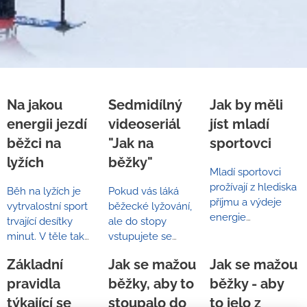
Na jakou
Sedmidílný
Jak by měli
energii jezdí
videoseriál
jíst mladí
běžci na
"Jak na
sportovci
lyžích
běžky"
Mladí sportovci
prožívají z hlediska
Běh na lyžích je
Pokud vás láká
příjmu a výdeje
vytrvalostní sport
běžecké lyžování,
energie
trvající desítky
ale do stopy
nejnáročnější
minut. V těle tak
vstupujete se
období svého
během výkonu
začátečnickou
Základní
Jak se mažou
života. Základem
Jak se mažou
proběhnou
nejistotou,
úspěchu je si toto
všechny
pravidla
nabízíme vám
běžky, aby to
běžky - aby
uvědomit a
energetické
odkaz
na zajímavá
týkající se
stoupalo do
to jelo z