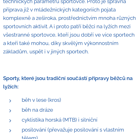
technických parametrů sportovce. Proto je správná
příprava již v mládežnických kategoriích pojata
komplexně a zeširoka, prostřednictvím mnoha různých
sportovních aktivit. A i proto patří běžci na lyžích mezi
všestranné sportovce, kteří jsou dobří ve více sportech
a kteří také mohou, díky skvělým výkonnostním
základům, uspět i v jiných sportech.
Sporty, které jsou tradiční součástí přípravy běžců na
lyžích:
běh v lese (kros)
běh na dráze
cyklistika horská (MTB) i silniční
posilování (převažuje posilování s vlastním
tělem)