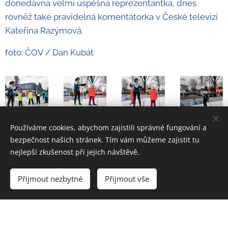
donedávna velmi úspěšná reprezentantka, dnes
rovněž také pravidelná komentátorka v České televizi
Kateřina Razýmová.
foto: ČOV / Dan Kubát
Používáme cookies, abychom zajistili správné fungování a
bezpečnost našich stránek. Tím vám můžeme zajistit tu
nejlepší zkušenost při jejich návštěvě.
Přijmout nezbytné
Přijmout vše